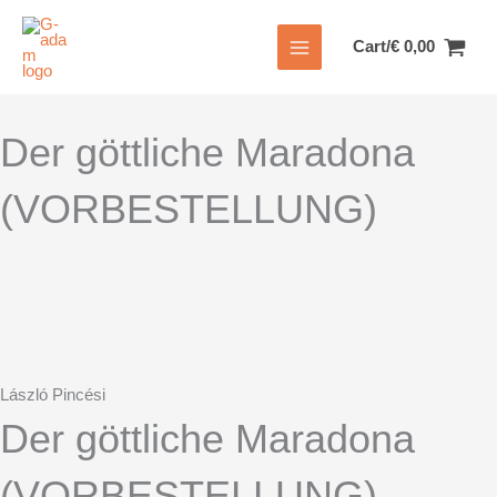
Zum
Inhalt
Cart/
€
0,00
springen
Der göttliche Maradona
(VORBESTELLUNG)
László Pincési
Der göttliche Maradona
(VORBESTELLUNG)