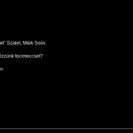
eet" Szabó, Márk Soós
nézzünk focimeccset?
en