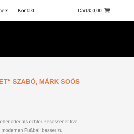
ners
Kontakt
Cart/
€
0,00
ET“ SZABÓ, MÁRK SOÓS
er oder als echter Besessener live
den modernen Fußball besser zu