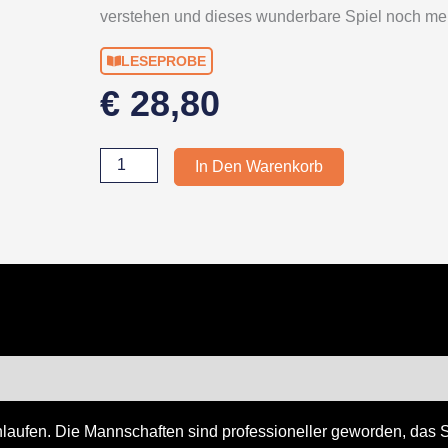
verstehen und dieses wunderbare Spiel noch me
LESEPROBE
€
28,80
Lies
In Den Warenkorb
das
Spiel!
Menge
zensionen (0)
aufen. Die Mannschaften sind professioneller geworden, das Sp