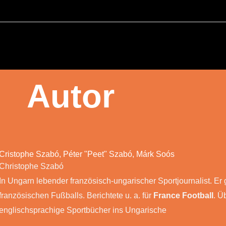
Autor
Cristophe Szabó, Péter "Peet" Szabó, Márk Soós
Christophe Szabó
In Ungarn lebender französisch-ungarischer Sportjournalist. Er g
französischen Fußballs. Berichtete u. a. für
France Football
. Ü
englischsprachige Sportbücher ins Ungarische