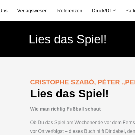
Uns
Verlagswesen
Referenzen
Druck/DTP
Part
Lies das Spiel!
CRISTOPHE SZABÓ, PÉTER „PE
Lies das Spiel!
Wie man richtig Fußball schaut
Ob Du das Spiel am Wochenende vor dem Fernseh
vor Ort verfolgst – dieses Buch hilft Dir dabei, 