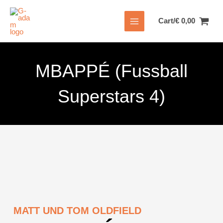
Zum
Inhalt
Cart/
€
0,00
springen
MBAPPÉ (Fussball
Superstars 4)
MATT UND TOM OLDFIELD