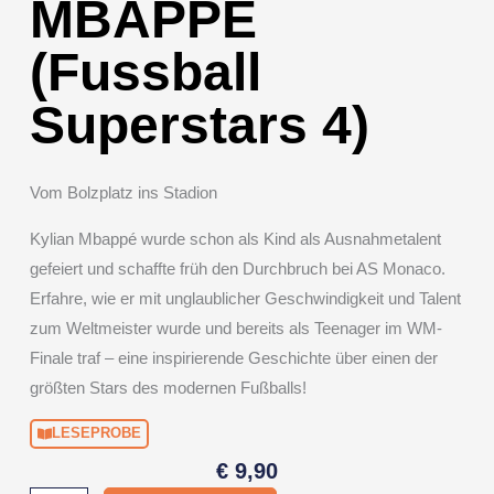
MBAPPÉ
(Fussball
Superstars 4)
Vom Bolzplatz ins Stadion
Kylian Mbappé
wurde schon als Kind als Ausnahmetalent
gefeiert und schaffte früh den Durchbruch bei
AS Monaco
.
Erfahre, wie er mit unglaublicher Geschwindigkeit und Talent
zum Weltmeister wurde und bereits als Teenager im WM-
Finale traf – eine inspirierende Geschichte über einen der
größten Stars des modernen Fußballs!
LESEPROBE
€
9,90