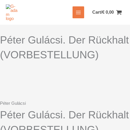
Zum
Inhalt
Cart/
€
0,00
springen
Péter Gulácsi. Der Rückhalt
(VORBESTELLUNG)
Péter Gulácsi
Péter Gulácsi. Der Rückhalt
(VORBESTELLUNG)