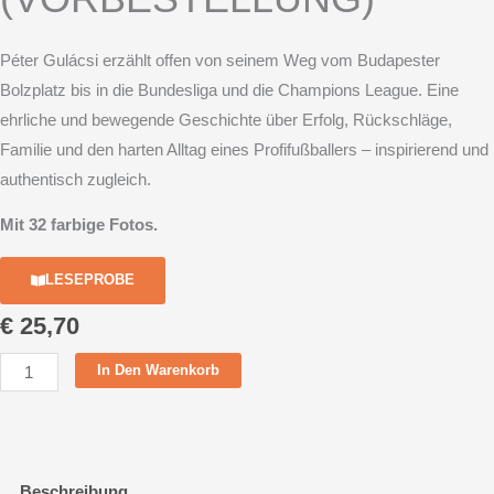
Péter Gulácsi
erzählt offen von seinem Weg vom Budapester
Bolzplatz bis in die Bundesliga und die Champions League. Eine
ehrliche und bewegende Geschichte über Erfolg, Rückschläge,
Familie und den harten Alltag eines Profifußballers – inspirierend und
authentisch zugleich.
Mit 32 farbige Fotos.
LESEPROBE
€
25,70
Péter
In Den Warenkorb
Gulácsi.
Der
Rückhalt
(VORBESTELLUNG)
Beschreibung