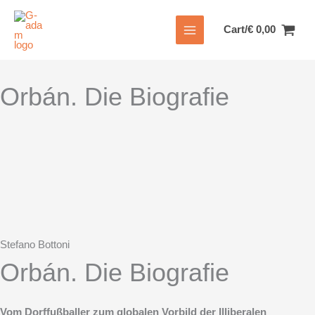
Zum
Inhalt
Cart/
€
0,00
springen
Orbán. Die Biografie
Stefano Bottoni
Orbán. Die Biografie
Vom Dorffußballer zum globalen Vorbild der Illiberalen