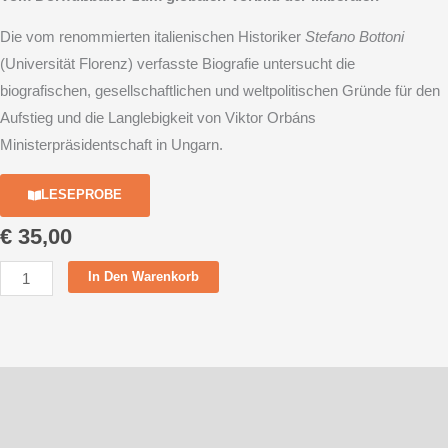
Die vom renommierten italienischen Historiker
Stefano Bottoni
(Universität Florenz) verfasste Biografie untersucht die
biografischen, gesellschaftlichen und weltpolitischen Gründe für den
Aufstieg und die Langlebigkeit von Viktor Orbáns
Ministerpräsidentschaft in Ungarn.
LESEPROBE
€
35,00
Orbán.
In Den Warenkorb
Die
Biografie
Menge
Beschreibung
Zusätzliche Informationen